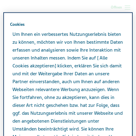
Öffnen
Cookies
Transpharm
Erklärung zur Barrierefreiheit
Um Ihnen ein verbessertes Nutzungserlebnis bieten
zu können, möchten wir von Ihnen bestimmte Daten
Haftungsausschluss
erfassen und analysieren sowie Ihre Interaktion mit
unseren Inhalten messen. Indem Sie auf [ Alle
Cookies akzeptieren] klicken, erklären Sie sich damit
und mit der Weitergabe Ihrer Daten an unsere
Partner einverstanden, auch um Ihnen auf anderen
Geltungsbereich
Webseiten relevantere Werbung anzuzeigen. Wenn
Sie fortfahren, ohne zu akzeptieren, kann dies in
Wir bei Teva Deutschland (mit den Unternehmen, Teva
dieser Art nicht geschehen bzw. hat zur Folge, dass
GmbH, ratiopharm GmbH, AbZ-Pharma GmbH, Teva
ggf. das Nutzungserlebnis mit unserer Webseite und
Biotech GmbH, Transpharm Logistik GmbH; im
den angebotenen Dienstleistungen unter
Folgenden „Teva“) sind bestrebt, unsere Webseiten
Umständen beeinträchtigt wird. Sie können Ihre
barrierefrei zugänglich zu gestalten.