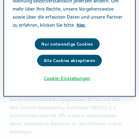
Meinung selbstverständlich jederzeit ändern. Um
mehr über Ihre Rechte, unsere Vorgehensweise
Wir orientieren uns dabei an den Vorgaben des
sowie über die erfassten Daten und unsere Partner
Barrierefreiheitsstärkungsgesetzes (BFSG) und den
zu erfahren, klicken Sie bitte
hier.
Web Content Accessibility Guidelines (WCAG) 2.2,
Konformitätsstufe AA.
Nur notwendige Cookies
Alle Cookies akzeptieren
Stand der Barrierefreiheit
Diese Website ist derzeit teilweise barrierefrei. Einige
Cookie-Einstellungen
Inhalte oder Funktionen entsprechen noch nicht
vollständig den gesetzlichen Anforderungen des
Barrierefreiheitsstärkungsgesetzes (BFSG) und den
Web Content Accessibility Guidelines (WCAG) 2.2,
Konformitätsstufe AA. Wir arbeiten kontinuierlich
daran, bestehende Barrieren zu identifizieren und zu
beseitigen.